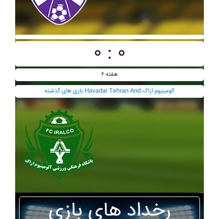
۰ : ۰
هفته ۶
بازی های گذشته Havadar Tehran And آلومينيوم اراک
رخداد های بازی