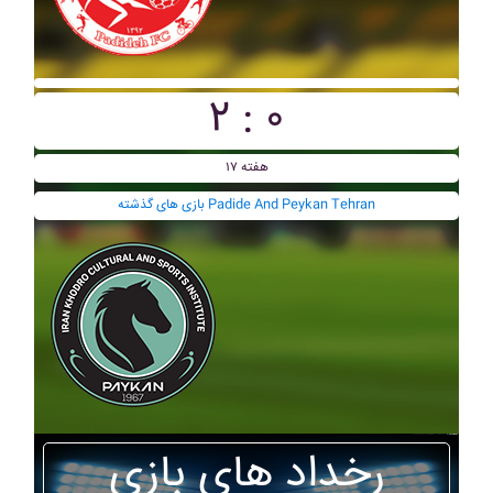
۲ : ۰
هفته ۱۷
بازی های گذشته Padide And Peykan Tehran
رخداد های بازی