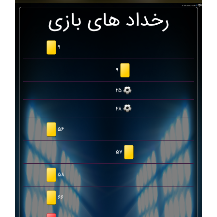
رخداد های بازی
۹
۹
۲۵
۲۸
۵۶
۵۷
۵۸
۶۶