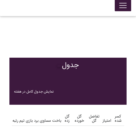
جدول
نمایش جدول کامل در هفته
کسر
تفاضل
گل
گل
شده
امتیاز
گل
خورده
زده
باخت
مساوی
برد
بازی
تیم
رتبه