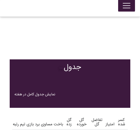
جدول
نمایش جدول کامل در هفته
کسر
تفاضل
گل
گل
شده
امتیاز
گل
خورده
زده
باخت
مساوی
برد
بازی
تیم
رتبه