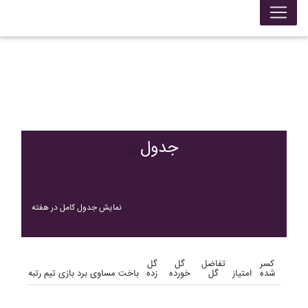
جدول
نمایش جدول کامل در هفته
کسر
تفاضل
گل
گل
شده
امتیاز
گل
خورده
زده
باخت
مساوی
برد
بازی
تیم
رتبه