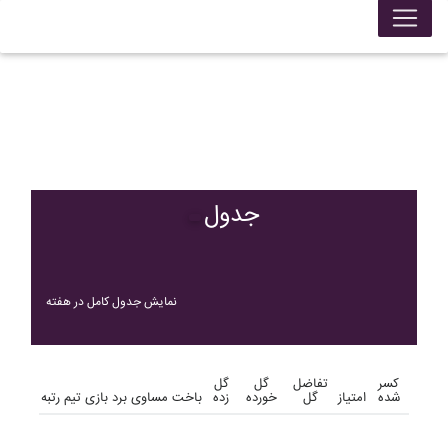
جدول
نمایش جدول کامل در هفته
کسر
تفاضل
گل
گل
شده
امتیاز
گل
خورده
زده
باخت
مساوی
برد
بازی
تیم
رتبه