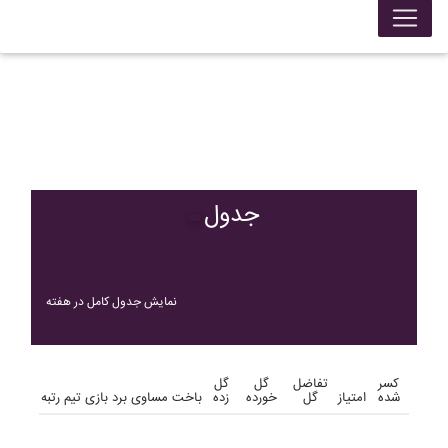
جدول
نمایش جدول کامل در هفته
کسر
تفاضل
گل
گل
شده
امتیاز
گل
خورده
زده
باخت
مساوی
برد
بازی
تیم
رتبه