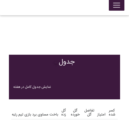
جدول
نمایش جدول کامل در هفته
کسر
تفاضل
گل
گل
شده
امتیاز
گل
خورده
زده
باخت
مساوی
برد
بازی
تیم
رتبه