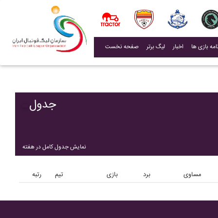
(current)
اخبار
لیگ برتر
صفحه نخست
جدول
نمایش جدول کامل در هفته
مساوی
برد
بازی
تیم
رتبه