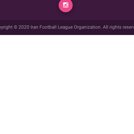
yright © 2020 Iran Football League Organization. All rights reser
ي حقوق مادي و معنوي این وب سایت متعلق به سازمان لیگ فوتبال ایران می ب