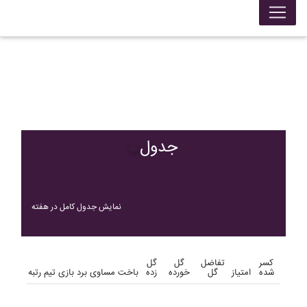
جدول
نمایش جدول کامل در هفته
کسر
تفاضل
گل
گل
شده
امتیاز
گل
خورده
زده
باخت
مساوی
برد
بازی
تیم
رتبه