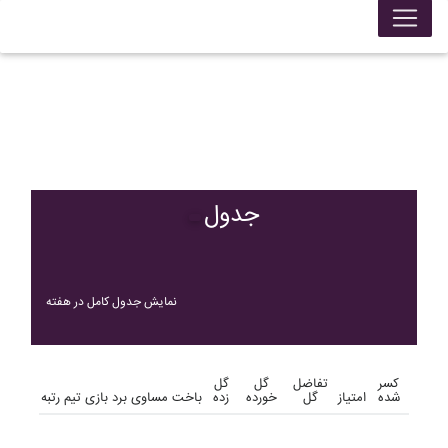
جدول
نمایش جدول کامل در هفته
کسر
تفاضل
گل
گل
شده
امتیاز
گل
خورده
زده
باخت
مساوی
برد
بازی
تیم
رتبه