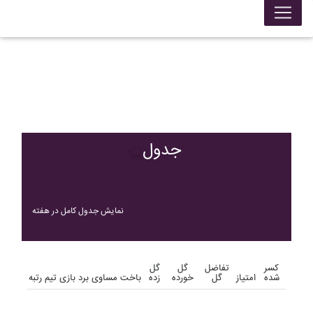
جدول
نمایش جدول کامل در هفته
کسر
تفاضل
گل
گل
شده
امتیاز
گل
خورده
زده
باخت
مساوی
برد
بازی
تیم
رتبه