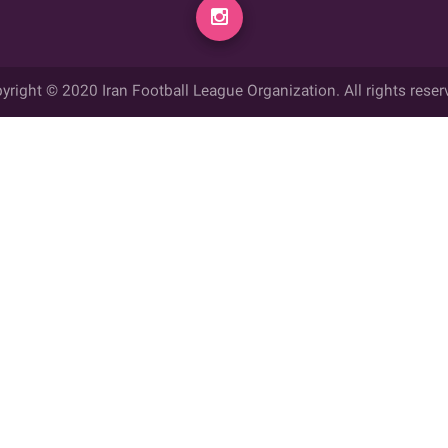
yright © 2020 Iran Football League Organization. All rights reser
ي حقوق مادي و معنوي این وب سایت متعلق به سازمان لیگ فوتبال ایران می ب