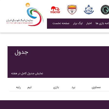
(current)
اخبار
لیگ برتر
صفحه نخست
جدول
نمایش جدول کامل در هفته
مساوی
برد
بازی
تیم
رتبه