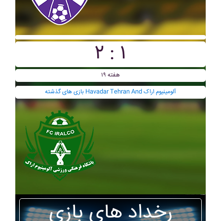
۲ : ۱
هفته ۱۹
بازی های گذشته Havadar Tehran And آلومينيوم اراک
رخداد های بازی