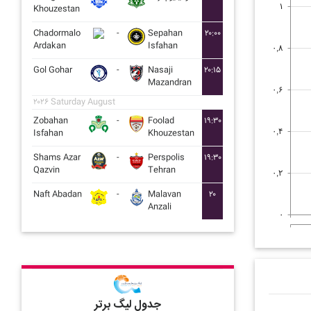
۱
Khouzestan
Chadormalo
-
Sepahan
۲۰:۰۰
Ardakan
Isfahan
۰,۸
Gol Gohar
-
Nasaji
۲۰:۱۵
Mazandran
۰,۶
۲۰۲۶ Saturday August
Zobahan
-
Foolad
۱۹:۳۰
۰,۴
Isfahan
Khouzestan
Shams Azar
-
Perspolis
۱۹:۳۰
Qazvin
Tehran
۰,۲
Naft Abadan
-
Malavan
۲۰
Anzali
۰
جدول لیگ برتر