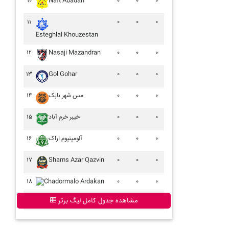
۱۰
Naft Abadan
۰
۰
۰
۱۱
۰
۰
۰
Esteghlal Khouzestan
۱۲
Nasaji Mazandran
۰
۰
۰
۱۳
Gol Gohar
۰
۰
۰
۱۴
مس شهر بابک
۰
۰
۰
۱۵
خيبر خرم آباد
۰
۰
۰
۱۶
آلومينيوم اراک
۰
۰
۰
۱۷
Shams Azar Qazvin
۰
۰
۰
۱۸
Chadormalo Ardakan
۰
۰
۰
مشاهده جدول کامل لیگ برتر