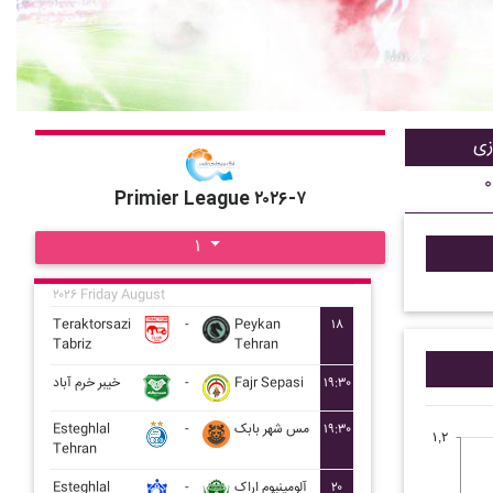
زی
۰
Primier League ۲۰۲۶-۷
۱
۲۰۲۶ Friday August
Teraktorsazi
-
Peykan
۱۸
Tabriz
Tehran
خيبر خرم آباد
-
Fajr Sepasi
۱۹:۳۰
Esteghlal
-
مس شهر بابک
۱۹:۳۰
۱,۲
Tehran
Esteghlal
-
آلومينيوم اراک
۲۰