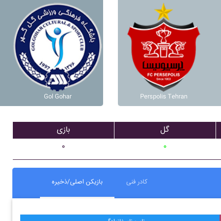
Gol Gohar
Perspolis Tehran
گل
بازی
۰
۰
کادر فنی
بازیکن اصلی/ذخیره