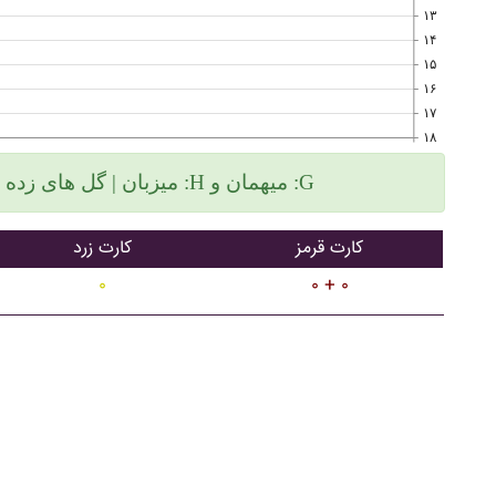
۱۳
۱۴
۱۵
۱۶
۱۷
۱۸
میزبان | گل های زده سمت چپ و گلهای خورده سمت راست :H میهمان و :G
کارت قرمز
کارت زرد
۰
۰ + ۰