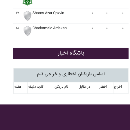
۱۷
Shams Azar Qazvin
۰
۰
۰
۱۸
Chadormalo Ardakan
۰
۰
۰
باشگاه اخبار
اسامی بازیکنان اخطاری واخراجی تیم
اخراج
اخطار
در مقابل
نام بازیکن
کارت دقیقه
هفته