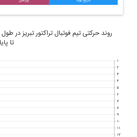
تاریخ تولد
پیراهن
تا پای
۱
۲
۳
۴
۵
۶
۷
۸
۹
۱۰
۱۱
۱۲