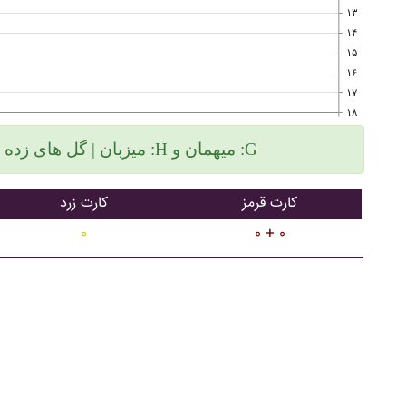
۱۳
۱۴
۱۵
۱۶
۱۷
۱۸
میزبان | گل های زده سمت چپ و گلهای خورده سمت راست :H میهمان و :G
کارت قرمز
کارت زرد
۰
۰ + ۰