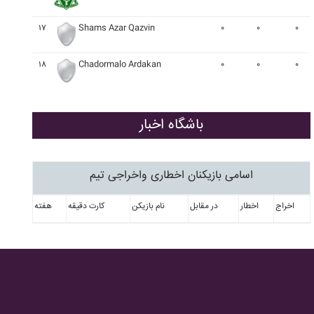
۱۷
Shams Azar Qazvin
۰
۰
۰
۱۸
Chadormalo Ardakan
۰
۰
۰
باشگاه اخبار
اسامی بازیکنان اخطاری واخراجی تیم
اخراج
اخطار
در مقابل
نام بازیکن
کارت دقیقه
هفته