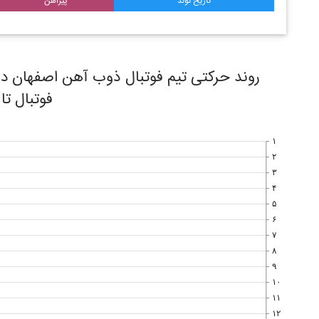
تاریخ تولد
پیراهن
فوتبال تا
۱
۲
۳
۴
۵
۶
۷
۸
۹
۱۰
۱۱
۱۲