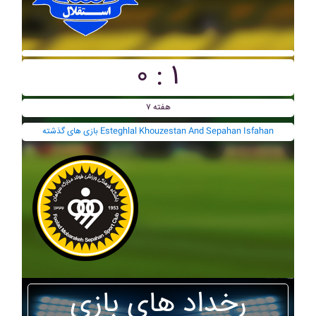
۰ : ۱
هفته ۷
بازی های گذشته Esteghlal Khouzestan And Sepahan Isfahan
رخداد های بازی