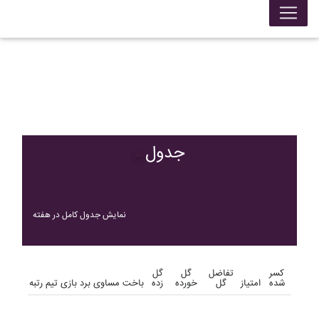
جدول
نمایش جدول کامل در هفته
کسر
تفاضل
گل
گل
شده
امتیاز
گل
خورده
زده
باخت
مساوی
برد
بازی
تیم
رتبه