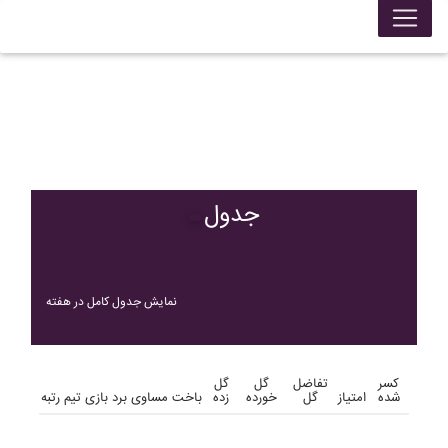
جدول
نمایش جدول کامل در هفته
کسر
تفاضل
گل
گل
شده
امتیاز
گل
خورده
زده
باخت
مساوی
برد
بازی
تیم
رتبه