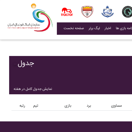
(current)
اخبار
لیگ برتر
صفحه نخست
جدول
نمایش جدول کامل در هفته
مساوی
برد
بازی
تیم
رتبه