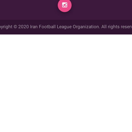
yright © 2020 Iran Football League Organization. All rights reser
ي حقوق مادي و معنوي این وب سایت متعلق به سازمان لیگ فوتبال ایران می ب