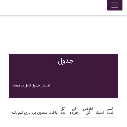
جدول
نمایش جدول کامل در هفته
کسر
تفاضل
گل
گل
شده
امتیاز
گل
خورده
زده
باخت
مساوی
برد
بازی
تیم
رتبه