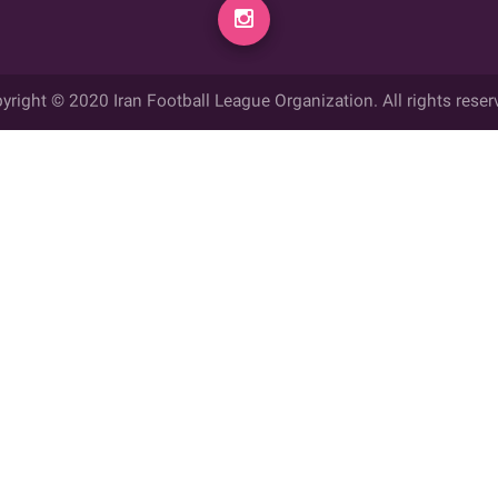
yright © 2020 Iran Football League Organization. All rights reser
ي حقوق مادي و معنوي این وب سایت متعلق به سازمان لیگ فوتبال ایران می ب