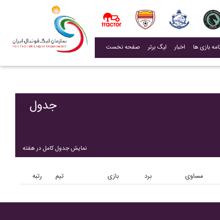
(current)
اخبار
لیگ برتر
صفحه نخست
جدول
نمایش جدول کامل در هفته
مساوی
برد
بازی
تیم
رتبه