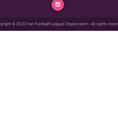
yright © 2020 Iran Football League Organization. All rights reser
ي حقوق مادي و معنوي این وب سایت متعلق به سازمان لیگ فوتبال ایران می ب