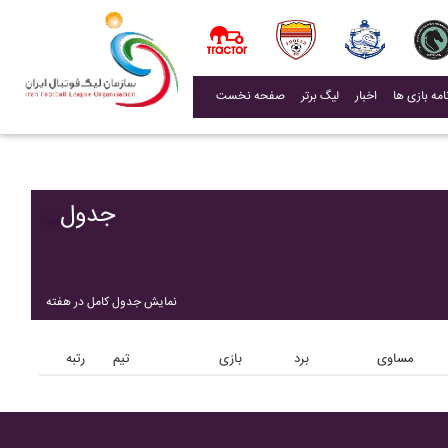
(current)
اخبار
لیگ برتر
صفحه نخست
جدول
نمایش جدول کامل در هفته
مساوی
برد
بازی
تیم
رتبه