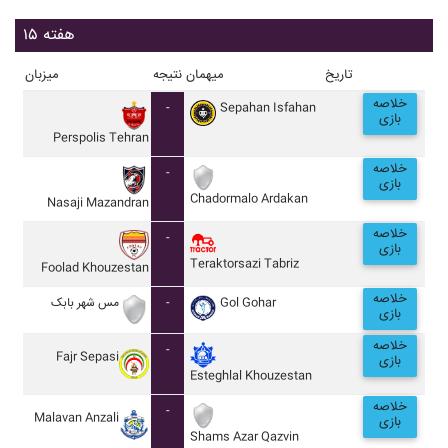
هفته ۱۵
تاریخ
میهمان
نتیجه
میزبان
خلاصه
-
Sepahan Isfahan
بازی
Perspolis Tehran
خلاصه
-
بازی
Chadormalo Ardakan
Nasaji Mazandran
خلاصه
-
بازی
Teraktorsazi Tabriz
Foolad Khouzestan
خلاصه
مس شهر بابک
-
Gol Gohar
بازی
خلاصه
-
Fajr Sepasi
بازی
Esteghlal Khouzestan
خلاصه
-
Malavan Anzali
بازی
Shams Azar Qazvin