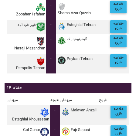
خلاصه
-
بازی
Shams Azar Qazvin
Zobahan Isfahan
خلاصه
خيبر خرم آباد
-
Esteghlal Tehran
بازی
خلاصه
-
آلومينيوم اراک
بازی
Nasaji Mazandran
خلاصه
-
Peykan Tehran
بازی
Perspolis Tehran
هفته ۱۴
تاریخ
میهمان
نتیجه
میزبان
خلاصه
-
Malavan Anzali
بازی
Esteghlal Khouzestan
خلاصه
Gol Gohar
-
Fajr Sepasi
بازی