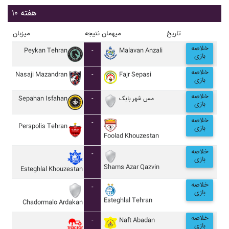
هفته ۱۰
تاریخ
میهمان
نتیجه
میزبان
خلاصه
Peykan Tehran
-
Malavan Anzali
بازی
خلاصه
Nasaji Mazandran
-
Fajr Sepasi
بازی
خلاصه
Sepahan Isfahan
-
مس شهر بابک
بازی
خلاصه
-
Perspolis Tehran
بازی
Foolad Khouzestan
خلاصه
-
بازی
Shams Azar Qazvin
Esteghlal Khouzestan
خلاصه
-
بازی
Esteghlal Tehran
Chadormalo Ardakan
خلاصه
-
Naft Abadan
بازی