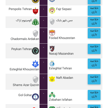
بازی
خلاصه
Perspolis Tehran
-
Fajr Sepasi
بازی
خلاصه
آلومينيوم اراک
-
مس شهر بابک
بازی
خلاصه
-
بازی
Foolad Khouzestan
Chadormalo Ardakan
خلاصه
-
Peykan Tehran
بازی
Nasaji Mazandran
خلاصه
-
بازی
Esteghlal Tehran
Esteghlal Khouzestan
خلاصه
-
Naft Abadan
بازی
Shams Azar Qazvin
خلاصه
-
Gol Gohar
بازی
Zobahan Isfahan
خلاصه