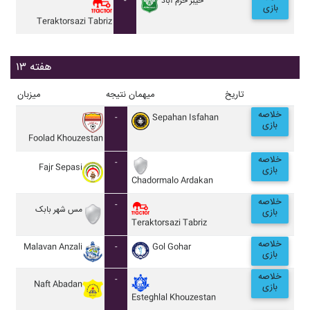
-
خيبر خرم آباد
بازی
Teraktorsazi Tabriz
هفته ۱۳
تاریخ
میهمان
نتیجه
میزبان
خلاصه
-
Sepahan Isfahan
بازی
Foolad Khouzestan
خلاصه
-
Fajr Sepasi
بازی
Chadormalo Ardakan
خلاصه
-
مس شهر بابک
بازی
Teraktorsazi Tabriz
خلاصه
Malavan Anzali
-
Gol Gohar
بازی
خلاصه
-
Naft Abadan
بازی
Esteghlal Khouzestan