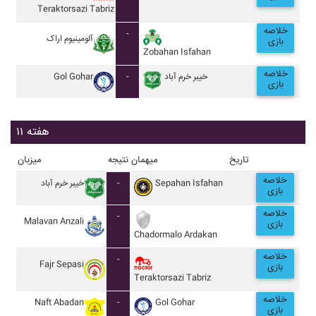
Teraktorsazi Tabriz
خلاصه
-
آلومينيوم اراک
بازی
Zobahan Isfahan
خلاصه
Gol Gohar
-
خيبر خرم آباد
بازی
هفته ۱۱
تاریخ
میهمان
نتیجه
میزبان
خلاصه
خيبر خرم آباد
-
Sepahan Isfahan
بازی
خلاصه
-
Malavan Anzali
بازی
Chadormalo Ardakan
خلاصه
-
Fajr Sepasi
بازی
Teraktorsazi Tabriz
خلاصه
Naft Abadan
-
Gol Gohar
بازی