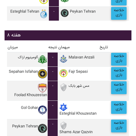
بازی
خلاصه
Esteghlal Tehran
-
Peykan Tehran
بازی
هفته ۸
تاریخ
میهمان
نتیجه
میزبان
خلاصه
آلومينيوم اراک
-
Malavan Anzali
بازی
خلاصه
Sepahan Isfahan
-
Fajr Sepasi
بازی
خلاصه
-
مس شهر بابک
بازی
Foolad Khouzestan
خلاصه
-
Gol Gohar
بازی
Esteghlal Khouzestan
خلاصه
-
Peykan Tehran
بازی
Shams Azar Qazvin