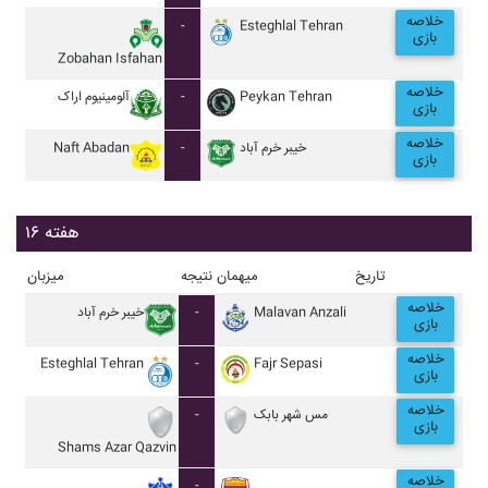
خلاصه
-
Esteghlal Tehran
بازی
Zobahan Isfahan
خلاصه
آلومينيوم اراک
-
Peykan Tehran
بازی
خلاصه
Naft Abadan
-
خيبر خرم آباد
بازی
هفته ۱۶
تاریخ
میهمان
نتیجه
میزبان
خلاصه
خيبر خرم آباد
-
Malavan Anzali
بازی
خلاصه
Esteghlal Tehran
-
Fajr Sepasi
بازی
خلاصه
-
مس شهر بابک
بازی
Shams Azar Qazvin
خلاصه
-