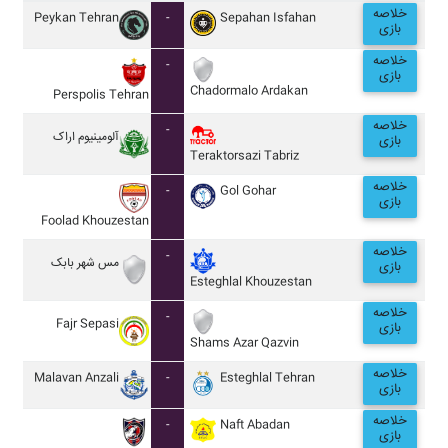
خلاصه
Peykan Tehran
-
Sepahan Isfahan
بازی
خلاصه
-
بازی
Chadormalo Ardakan
Perspolis Tehran
خلاصه
-
آلومينيوم اراک
بازی
Teraktorsazi Tabriz
خلاصه
-
Gol Gohar
بازی
Foolad Khouzestan
خلاصه
-
مس شهر بابک
بازی
Esteghlal Khouzestan
خلاصه
-
Fajr Sepasi
بازی
Shams Azar Qazvin
خلاصه
Malavan Anzali
-
Esteghlal Tehran
بازی
خلاصه
-
Naft Abadan
بازی