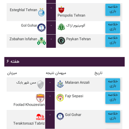
خلاصه
-
Esteghlal Tehran
بازی
Perspolis Tehran
خلاصه
Gol Gohar
-
آلومينيوم اراک
بازی
خلاصه
Zobahan Isfahan
-
Peykan Tehran
بازی
هفته ۶
تاریخ
میهمان
نتیجه
میزبان
خلاصه
مس شهر بابک
-
Malavan Anzali
بازی
خلاصه
-
Fajr Sepasi
بازی
Foolad Khouzestan
خلاصه
-
Gol Gohar
بازی
Teraktorsazi Tabriz