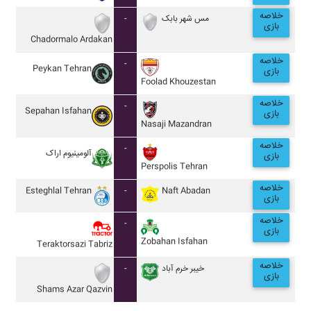
خلاصه
-
مس شهر بابک
بازی
Chadormalo Ardakan
خلاصه
-
Peykan Tehran
بازی
Foolad Khouzestan
خلاصه
-
Sepahan Isfahan
بازی
Nasaji Mazandran
خلاصه
-
آلومينيوم اراک
بازی
Perspolis Tehran
خلاصه
Esteghlal Tehran
-
Naft Abadan
بازی
خلاصه
-
بازی
Zobahan Isfahan
Teraktorsazi Tabriz
خلاصه
-
خيبر خرم آباد
بازی
Shams Azar Qazvin