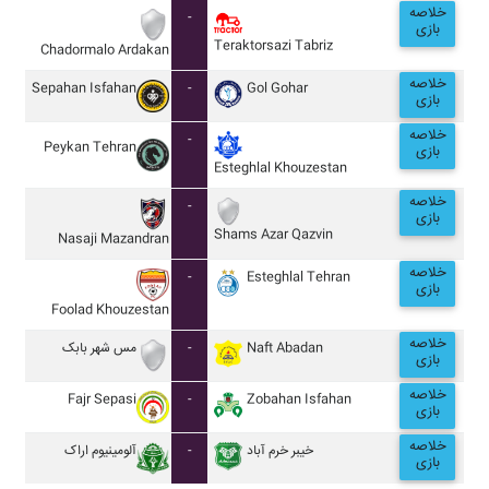
خلاصه
-
بازی
Teraktorsazi Tabriz
Chadormalo Ardakan
خلاصه
Sepahan Isfahan
-
Gol Gohar
بازی
خلاصه
-
Peykan Tehran
بازی
Esteghlal Khouzestan
خلاصه
-
بازی
Shams Azar Qazvin
Nasaji Mazandran
خلاصه
-
Esteghlal Tehran
بازی
Foolad Khouzestan
خلاصه
مس شهر بابک
-
Naft Abadan
بازی
خلاصه
Fajr Sepasi
-
Zobahan Isfahan
بازی
خلاصه
آلومينيوم اراک
-
خيبر خرم آباد
بازی