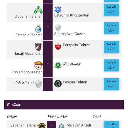
خلاصه
-
بازی
Esteghlal Khouzestan
Zobahan Isfahan
خلاصه
-
بازی
Shams Azar Qazvin
Esteghlal Tehran
خلاصه
-
Perspolis Tehran
بازی
Nasaji Mazandran
خلاصه
-
آلومينيوم اراک
بازی
Foolad Khouzestan
خلاصه
مس شهر بابک
-
Peykan Tehran
بازی
هفته ۱۲
تاریخ
میهمان
نتیجه
میزبان
خلاصه
Sepahan Isfahan
-
Malavan Anzali