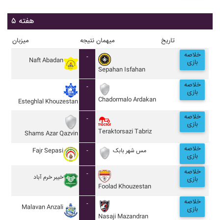
هفته ۵
تاریخ
میهمان
نتیجه
میزبان
خلاصه
-
Naft Abadan
بازی
Sepahan Isfahan
خلاصه
-
بازی
Chadormalo Ardakan
Esteghlal Khouzestan
خلاصه
-
بازی
Teraktorsazi Tabriz
Shams Azar Qazvin
خلاصه
Fajr Sepasi
-
مس شهر بابک
بازی
خلاصه
-
خيبر خرم آباد
بازی
Foolad Khouzestan
خلاصه
-
Malavan Anzali
بازی
Nasaji Mazandran