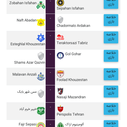
خلاصه
-
Zobahan Isfahan
بازی
Sepahan Isfahan
خلاصه
-
Naft Abadan
بازی
Chadormalo Ardakan
خلاصه
-
بازی
Teraktorsazi Tabriz
Esteghlal Khouzestan
خلاصه
-
Gol Gohar
بازی
Shams Azar Qazvin
خلاصه
-
Malavan Anzali
بازی
Foolad Khouzestan
خلاصه
-
مس شهر بابک
بازی
Nasaji Mazandran
خلاصه
-
خيبر خرم آباد
بازی
Perspolis Tehran
خلاصه
Fajr Sepasi
-
آلومينيوم اراک