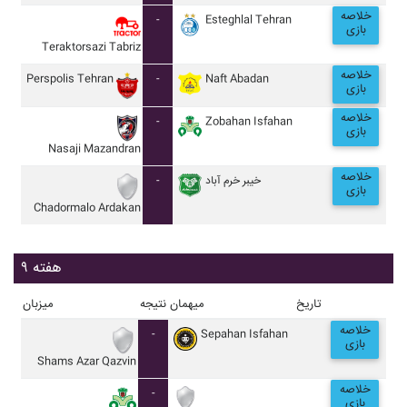
خلاصه
-
Esteghlal Tehran
بازی
Teraktorsazi Tabriz
خلاصه
Perspolis Tehran
-
Naft Abadan
بازی
خلاصه
-
Zobahan Isfahan
بازی
Nasaji Mazandran
خلاصه
-
خيبر خرم آباد
بازی
Chadormalo Ardakan
هفته ۹
تاریخ
میهمان
نتیجه
میزبان
خلاصه
-
Sepahan Isfahan
بازی
Shams Azar Qazvin
خلاصه
-
بازی