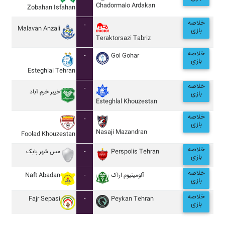
Chadormalo Ardakan
Zobahan Isfahan
خلاصه
-
Malavan Anzali
بازی
Teraktorsazi Tabriz
خلاصه
-
Gol Gohar
بازی
Esteghlal Tehran
خلاصه
-
خيبر خرم آباد
بازی
Esteghlal Khouzestan
خلاصه
-
بازی
Nasaji Mazandran
Foolad Khouzestan
خلاصه
مس شهر بابک
-
Perspolis Tehran
بازی
خلاصه
Naft Abadan
-
آلومينيوم اراک
بازی
خلاصه
Fajr Sepasi
-
Peykan Tehran
بازی