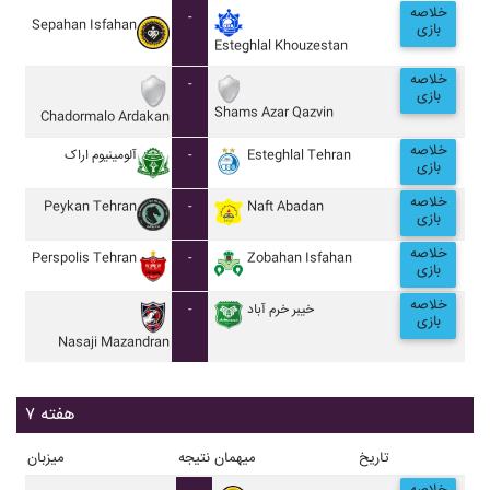
خلاصه
-
Sepahan Isfahan
بازی
Esteghlal Khouzestan
خلاصه
-
بازی
Shams Azar Qazvin
Chadormalo Ardakan
خلاصه
آلومينيوم اراک
-
Esteghlal Tehran
بازی
خلاصه
Peykan Tehran
-
Naft Abadan
بازی
خلاصه
Perspolis Tehran
-
Zobahan Isfahan
بازی
خلاصه
-
خيبر خرم آباد
بازی
Nasaji Mazandran
هفته ۷
تاریخ
میهمان
نتیجه
میزبان