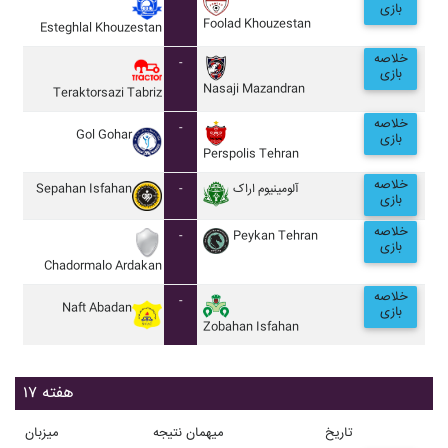
بازی
Foolad Khouzestan
Esteghlal Khouzestan
خلاصه
-
بازی
Nasaji Mazandran
Teraktorsazi Tabriz
خلاصه
-
Gol Gohar
بازی
Perspolis Tehran
خلاصه
Sepahan Isfahan
-
آلومينيوم اراک
بازی
خلاصه
-
Peykan Tehran
بازی
Chadormalo Ardakan
خلاصه
-
Naft Abadan
بازی
Zobahan Isfahan
هفته ۱۷
تاریخ
میهمان
نتیجه
میزبان