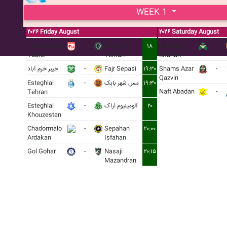
WEEK 1
۲۰۲۶ Friday August
۲۰۲۶ Saturday August
Teraktorsazi
-
Peykan
۱۸
Zobahan
-
Tabriz
Tehran
Isfahan
خيبر خرم آباد
-
Fajr Sepasi
۱۹:۳۰
Shams Azar
-
Qazvin
Esteghlal
-
مس شهر بابک
۱۹:۳۰
Naft Abadan
-
Tehran
Esteghlal
-
آلومينيوم اراک
۲۰
Khouzestan
Chadormalo
-
Sepahan
۲۰:۰۰
Ardakan
Isfahan
Gol Gohar
-
Nasaji
۲۰:۱۵
Mazandran