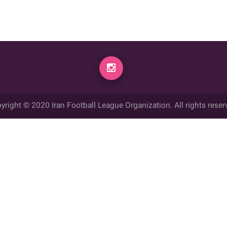
yright © 2020 Iran Football League Organization. All rights reser
ي حقوق مادي و معنوي این وب سایت متعلق به سازمان لیگ فوتبال ایران می ب