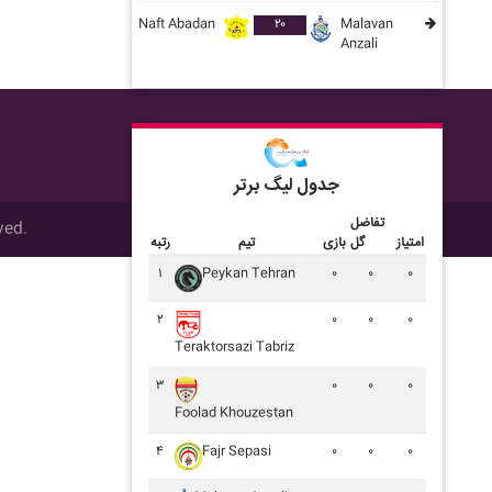
Naft Abadan
۲۰
Malavan
Anzali
جدول لیگ برتر
تفاضل
ved.
امتیاز
گل
بازی
تیم
رتبه
۱
Peykan Tehran
۰
۰
۰
تمام
۲
۰
۰
۰
Teraktorsazi Tabriz
۳
۰
۰
۰
Foolad Khouzestan
۴
Fajr Sepasi
۰
۰
۰