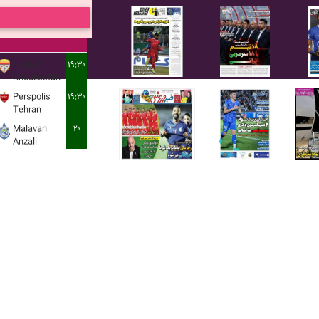
Foolad
۱۹:۳۰
Khouzestan
Perspolis
۱۹:۳۰
Tehran
Malavan
۲۰
Anzali