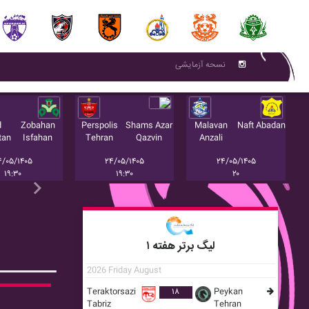
نسحه آزمایشی
d
Zobahan
Perspolis
Shams Azar
Malavan
Naft Abadan
tan
Isfahan
Tehran
Qazvin
Anzali
۴/۰۵/۱۴۰۵
۲۴/۰۵/۱۴۰۵
۲۴/۰۵/۱۴۰۵
۱۹:۳۰
۱۹:۳۰
۲۰
Next
لیگ برتر هفته ۱
2026 Friday August
Teraktorsazi
۱۸
Peykan
Tabriz
Tehran