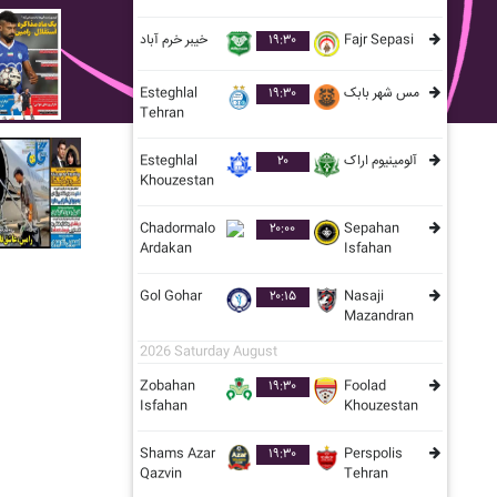
خيبر خرم آباد
۱۹:۳۰
Fajr Sepasi
Esteghlal
۱۹:۳۰
مس شهر بابک
Tehran
Esteghlal
۲۰
آلومينيوم اراک
Khouzestan
Chadormalo
۲۰:۰۰
Sepahan
Ardakan
Isfahan
Gol Gohar
۲۰:۱۵
Nasaji
Mazandran
2026 Saturday August
Zobahan
۱۹:۳۰
Foolad
Isfahan
Khouzestan
Shams Azar
۱۹:۳۰
Perspolis
Qazvin
Tehran