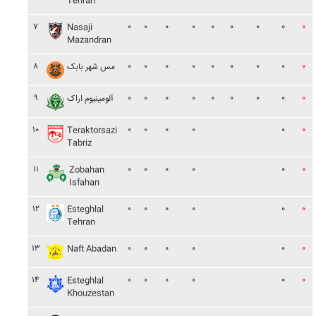
Tehran
۷
۰
۰
۰
۰
۰
۰
۰
۰
۰
Nasaji
Mazandran
۸
۰
۰
۰
۰
۰
۰
۰
۰
۰
مس شهر بابک
۹
۰
۰
۰
۰
۰
۰
۰
۰
۰
آلومينيوم اراک
۱۰
۰
۰
۰
۰
۰
۰
Teraktorsazi
Tabriz
۱۱
۰
۰
۰
۰
۰
۰
Zobahan
Isfahan
۱۲
۰
۰
۰
۰
۰
۰
Esteghlal
Tehran
۱۳
۰
۰
۰
۰
۰
۰
Naft Abadan
۱۴
۰
۰
۰
۰
۰
۰
Esteghlal
Khouzestan