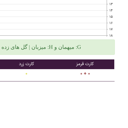
۱۳
۱۴
۱۵
۱۶
۱۷
۱۸
میزبان | گل های زده سمت چپ و گلهای خورده سمت راست :H میهمان و :G
کارت قرمز
کارت زرد
۰
۰ + ۰