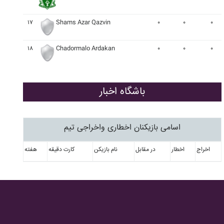
۱۷
Shams Azar Qazvin
۰
۰
۰
۱۸
Chadormalo Ardakan
۰
۰
۰
باشگاه اخبار
اسامی بازیکنان اخطاری واخراجی تیم
اخراج
اخطار
در مقابل
نام بازیکن
کارت دقیقه
هفته