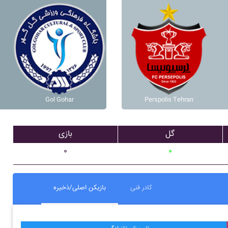
Gol Gohar
Perspolis Tehran
گل
بازی
۰
۰
کادر فنی
بازیکن اصلی/ذخیره