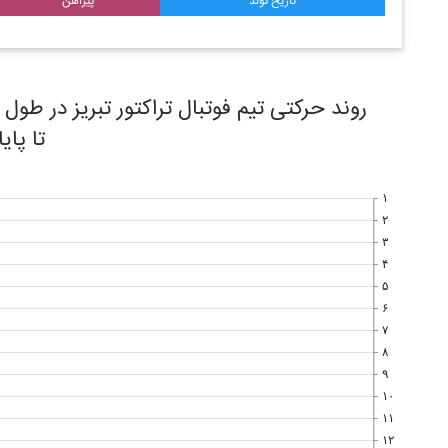
تاریخ تولد
پیراهن
تا پای
۱
۲
۳
۴
۵
۶
۷
۸
۹
۱۰
۱۱
۱۲