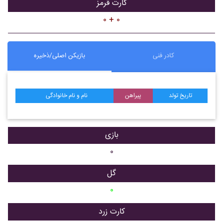
کارت قرمز
۰ + ۰
کادر فنی
بازیکن اصلی/ذخیره
تاریخ تولد
پیراهن
نام و نام خانوادگی
بازی
۰
گل
۰
کارت زرد