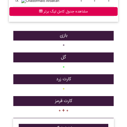
۱۸
Chadormalo Ardakan
۰
۰
۰
مشاهده جدول کامل لیگ برتر
بازی
۰
گل
۰
کارت زرد
۰
کارت قرمز
۰ + ۰