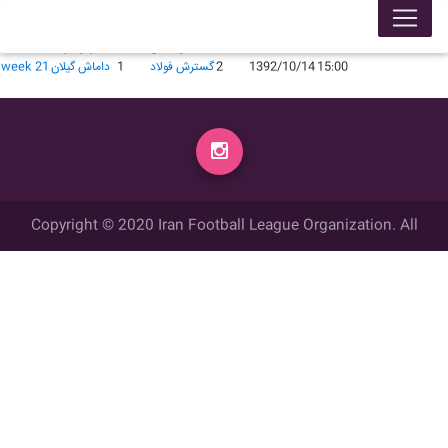
لیگ 9293
محل برگزاری
زمان
تاریخ
گل زده
میهمان
گل زده
میزبان
week
19:30
1392/06/01
2
داماش گيلان
0
گسترش فولاد
week 6
15:00
1392/10/14
2
گسترش فولاد
1
داماش گيلان
week 21
Copyright © 2020 Iran Football League Organization. All
rights reserved.
تمامي حقوق مادي و معنوي این وب سایت متعلق به سازمان لیگ فوتبال
ایران می باشد