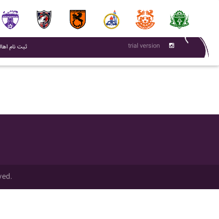
trial version
(current)
ثبت نام اهال
ved.
تمام