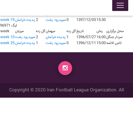
لیگ 97981
محل برگزاری
زمان
تاریخ
گل زده
میهمان
گل زده
میزبان
week
سردار جنگل
18:30
1397/05/25
2
پدیده خراسان
0
سپيدرود رشت
week 4
15:30
1397/12/03
0
سپيدرود رشت
2
پدیده خراسان
week 19
لیگ 96971
محل برگزاری
زمان
تاریخ
گل زده
میهمان
گل زده
میزبان
week
سردار جنگل
16:00
1396/07/27
1
پدیده خراسان
2
سپيدرود رشت
week 10
ثامن الائمه
15:00
1396/12/11
0
سپيدرود رشت
1
پدیده خراسان
week 25
Copyright © 2020 Iran Football League Organization. All
rights reserved.
تمامي حقوق مادي و معنوي این وب سایت متعلق به سازمان لیگ فوتبال