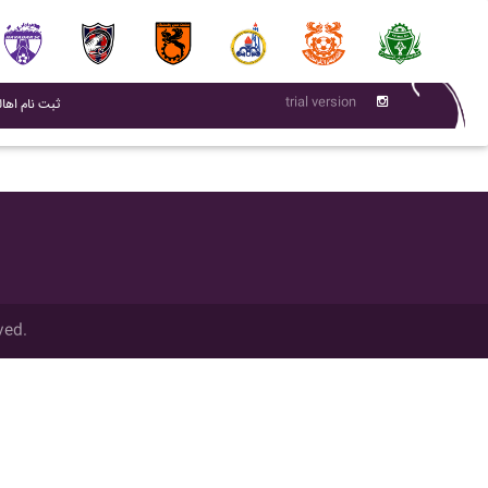
trial version
(current)
ثبت نام اهال
ved.
تمام