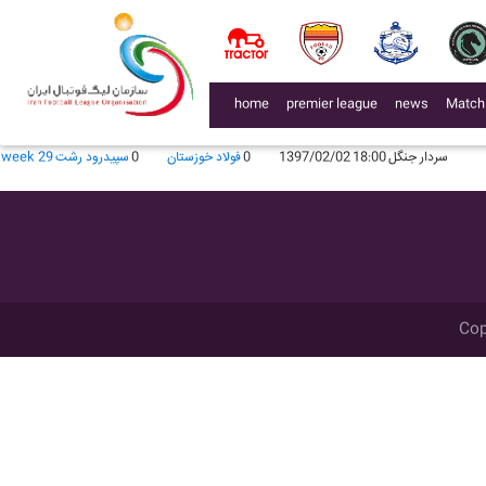
لیگ 97981
محل برگزاری
زمان
تاریخ
گل زده
میهمان
گل زده
میزبان
week
15:30
1397/08/19
1
سپيدرود رشت
0
فولاد خوزستان
week 12
17:15
1398/02/06
2
فولاد خوزستان
1
سپيدرود رشت
week 27
لیگ 96971
(current)
home
premier league
news
Match
محل برگزاری
زمان
تاریخ
گل زده
میهمان
گل زده
میزبان
week
غدیر
15:00
1396/09/09
1
سپيدرود رشت
2
فولاد خوزستان
week 14
سردار جنگل
18:00
1397/02/02
0
فولاد خوزستان
0
سپيدرود رشت
week 29
Cop
اشد