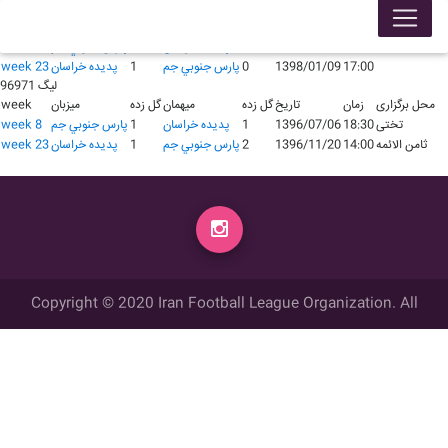
لیگ 97981
محل برگزاری
زمان
تاریخ
گل زده
میهمان
گل زده
میزبان
week
18:30
1397/07/06
1
پدیده خراسان
1
پارس جنوبي جم
week 8
17:00
1398/01/09
0
پارس جنوبي جم
1
پدیده خراسان
week 23
لیگ 96971
محل برگزاری
زمان
تاریخ
گل زده
میهمان
گل زده
میزبان
week
تختی
18:30
1396/07/06
1
پدیده خراسان
1
پارس جنوبي جم
week 8
ثامن الائمه
14:00
1396/11/20
2
پارس جنوبي جم
1
پدیده خراسان
week 23
Copyright © 2020 Iran Football League Organization. All
rights reserved.
تمامي حقوق مادي و معنوي این وب سایت متعلق به سازمان لیگ فوتبال