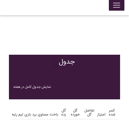
جدول
نمایش جدول کامل در هفته
کسر
تفاضل
گل
گل
شده
امتیاز
گل
خورده
زده
باخت
مساوی
برد
بازی
تیم
رتبه