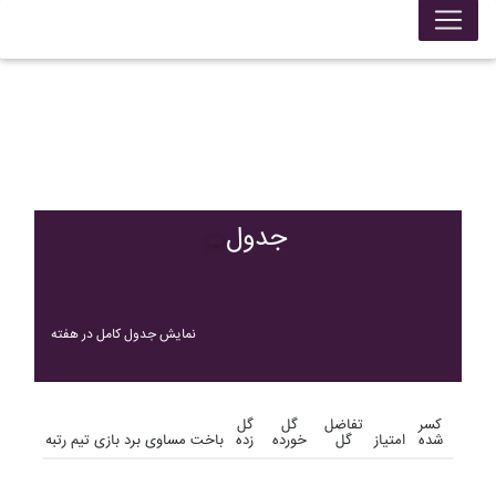
جدول
نمایش جدول کامل در هفته
کسر
تفاضل
گل
گل
شده
امتیاز
گل
خورده
زده
باخت
مساوی
برد
بازی
تیم
رتبه