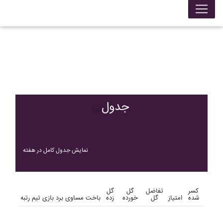
جدول
نمایش جدول کامل در هفته
کسر
تفاضل
گل
گل
شده
امتیاز
گل
خورده
زده
باخت
مساوی
برد
بازی
تیم
رتبه