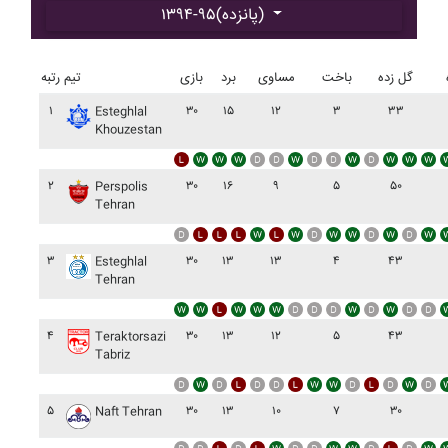
۱۳۹۴-۹۵(پانزده)
گل زده
باخت
مساوی
برد
بازی
تیم
رتبه
۱
۳۰
۱۵
۱۲
۳
۳۳
Esteghlal
Khouzestan
۲
۳۰
۱۶
۹
۵
۵۰
Perspolis
Tehran
۳
۳۰
۱۳
۱۳
۴
۴۳
Esteghlal
Tehran
۴
۳۰
۱۳
۱۲
۵
۴۳
Teraktorsazi
Tabriz
۵
۳۰
۱۳
۱۰
۷
۳۰
Naft Tehran