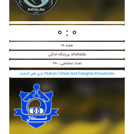
۰ : ۰
هفته ۲۸
ورزشگاه خانگی: shohada
تعداد تماشاچی : ۶۷۰
بازی های گذشته Peykan Tehran And Esteghlal Khouzestan