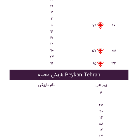
۱۶
۱۹
۷
۲
۱۰
۱۷
۷۹
۹۹
۲۰
۱۲
۹۰
۸۸
۵۷
۲۳
۹۱
۳۳
۶۵
بازیکن ذحیره Peykan Tehran
پیراهن
نام بازیکن
۴
۱
۴۵
۴۰
۱۴
۸۸
۱۷
۱۳