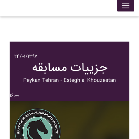
۲۴/۰۱/۱۳۹۷
جزییات مسابقه
Peykan Tehran - Esteghlal Khouzestan
۱۶:۰۰