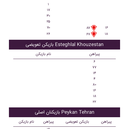
۱
۱۷
۳۰
۲۵
۷۰
۱۶
۸۷
۲۶
۱۸
۶۷
بازیکن تعویضی Esteghlal Khouzestan
پیراهن
نام بازیکن
۶
۷۷
۱۴
۴
۸۰
۱۶
۱۸
۲۲
بازیکنان اصلی Peykan Tehran
پیراهن
بازیکن تعویضی
پیراهن
نام بازیکن