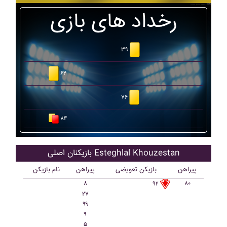
رخداد های بازی
۳۹
۶۲
۷۶
۸۴
بازیکنان اصلی Esteghlal Khouzestan
پیراهن
بازیکن تعویضی
پیراهن
نام بازیکن
۸
۸۰
۹۲
۲۷
۹۹
۹
۵