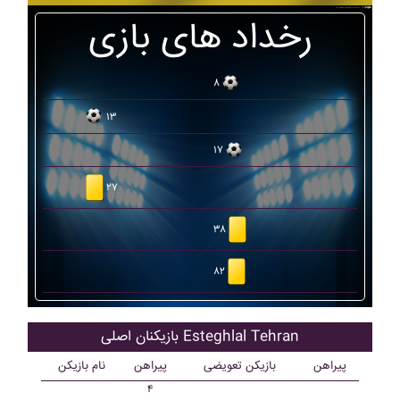
رخداد های بازی
۸
۱۳
۱۷
۲۷
۳۸
۸۲
بازیکنان اصلی Esteghlal Tehran
پیراهن
بازیکن تعویضی
پیراهن
نام بازیکن
۴