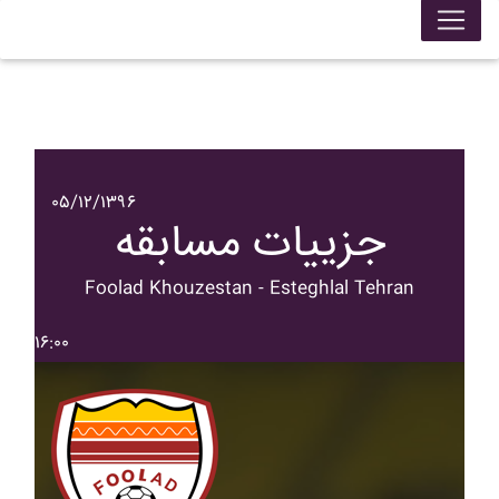
۰۵/۱۲/۱۳۹۶
جزییات مسابقه
Foolad Khouzestan - Esteghlal Tehran
۱۶:۰۰