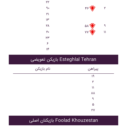
۲۲
۹۰
۲
۴۶
۲۱
۱۳
۲۸
۹
۵۸
۲۰
۱۱
۷۷
۲۳
۶
۱۴
بازیکن تعویضی Esteghlal Tehran
پیراهن
نام بازیکن
۱۹
۲
۱۱
۸۸
۹
۵
۲۷
بازیکنان اصلی Foolad Khouzestan