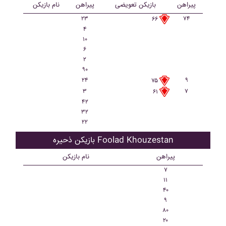
پیراهن
بازیکن تعویضی
پیراهن
نام بازیکن
۲۳
۷۴
۶۶
۴
۱۰
۶
۲
۹۰
۲۴
۹
۷۵
۳
۷
۶۱
۴۲
۳۲
۲۲
بازیکن ذحیره Foolad Khouzestan
پیراهن
نام بازیکن
۷
۱۱
۴۰
۹
۸۰
۲۰