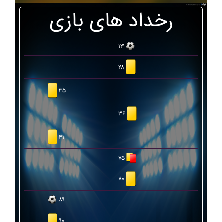
رخداد های بازی
۱۳
۲۸
۳۵
۳۶
۴۱
۷۵
۸۰
۸۹
۹۰