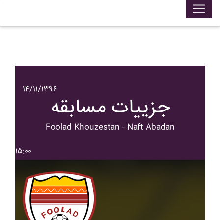
۱۴/۱۱/۱۳۹۶
جزییات مسابقه
Foolad Khouzestan - Naft Abadan
۱۵:۰۰