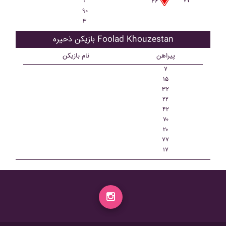
۲
۷۷
۴۶
۹۰
۳
بازیکن ذحیره Foolad Khouzestan
پیراهن
نام بازیکن
۷
۱۵
۳۲
۲۲
۴۲
۷۰
۲۰
۷۷
۱۷