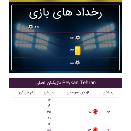
رخداد های بازی
۴۵
۵۳
۷۷
۸۸
بازیکنان اصلی Peykan Tehran
پیراهن
بازیکن تعویضی
پیراهن
نام بازیکن
۱۶
۱۹
۴۵
۲۶
۷۰
۴۰
۱۲
۸۸
۹
۸۳