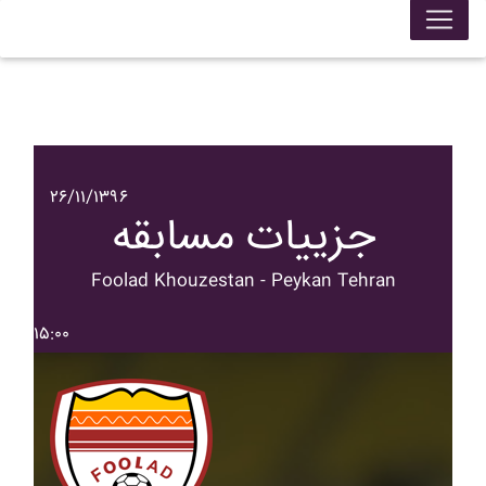
۲۶/۱۱/۱۳۹۶
جزییات مسابقه
Foolad Khouzestan - Peykan Tehran
۱۵:۰۰