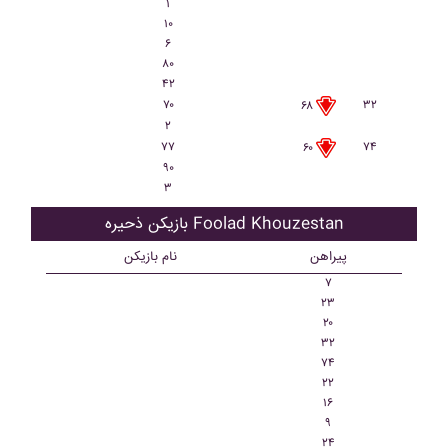
۱
۱۰
۶
۸۰
۴۲
۷۰
۳۲
۶۸
۲
۷۷
۷۴
۶۰
۹۰
۳
بازیکن ذحیره Foolad Khouzestan
پیراهن
نام بازیکن
۷
۲۳
۲۰
۳۲
۷۴
۲۲
۱۶
۹
۲۴