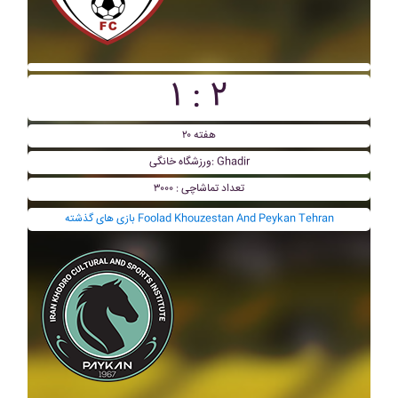
۱ : ۲
هفته ۲۰
ورزشگاه خانگی: Ghadir
تعداد تماشاچی : ۳۰۰۰
بازی های گذشته Foolad Khouzestan And Peykan Tehran