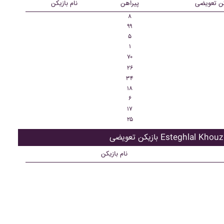
کن تعویضی
پیراهن
نام بازیکن
۸
۹۹
۵
۱
۷۰
۲۶
۳۴
۱۸
۶
۱۷
۲۵
ویضی Esteghlal Khouzestan
نام بازیکن