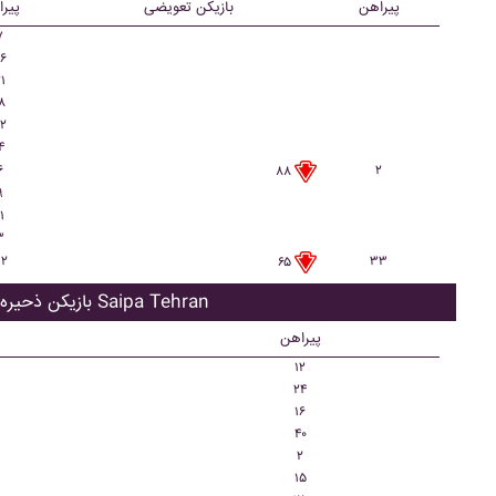
پیراهن
بازیکن تعویضی
پیر
۷
۶
۱
۸
۲
۴
۶
۲
۸۸
۹
۱
۳
۲
۳۳
۶۵
بازیکن ذحیره Saipa Tehran
پیراهن
۱۲
۲۴
۱۶
۴۰
۲
۱۵