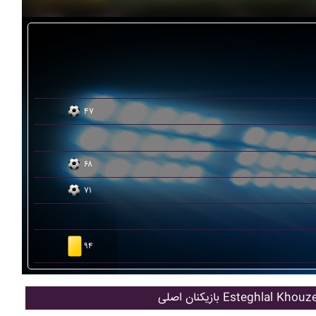
۴۷
۶۸
۷۱
۹۴
 اصلی Esteghlal Khouzestan