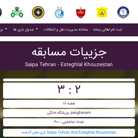
(current)
(current)
ثبت نام اهالی رسانه
سامانه مدیریت نقل و انتقالات
جدول بازی ها
برنامه بازی ها
جزییات مسابقه
Saipa Tehran - Esteghlal Khouzestan
۳ : ۲
هفته ۱۸
ورزشگاه خانگی: pasghavam
تعداد تماشاچی : ۴۰۰
بازی های گذشته Saipa Tehran And Esteghlal Khouzestan