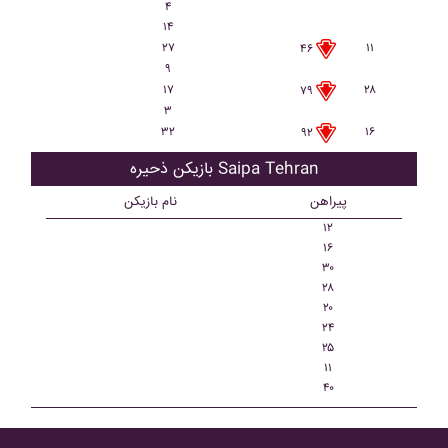
۴
۱۴
۲۷
۱۱
۴۶
۹
۱۷
۲۸
۷۹
۳
۳۲
۱۶
۹۲
بازیکن ذحیره Saipa Tehran
پیراهن
نام بازیکن
۱۲
۱۶
۳۰
۲۸
۲۰
۲۴
۲۵
۱۱
۴۰