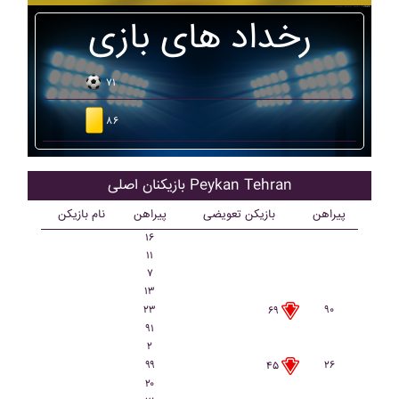
رخداد های بازی
۷۱
۸۶
بازیکنان اصلی Peykan Tehran
پیراهن
بازیکن تعویضی
پیراهن
نام بازیکن
۱۶
۱۱
۷
۱۳
۲۳
۹۰
۶۹
۹۱
۲
۹۹
۲۶
۴۵
۲۰