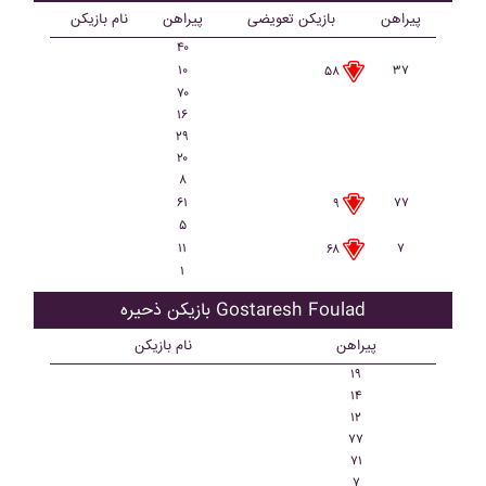
پیراهن
بازیکن تعویضی
پیراهن
نام بازیکن
۴۰
۱۰
۳۷
۵۸
۷۰
۱۶
۲۹
۲۰
۸
۶۱
۷۷
۹
۵
۱۱
۷
۶۸
۱
بازیکن ذحیره Gostaresh Foulad
پیراهن
نام بازیکن
۱۹
۱۴
۱۲
۷۷
۷۱
۷