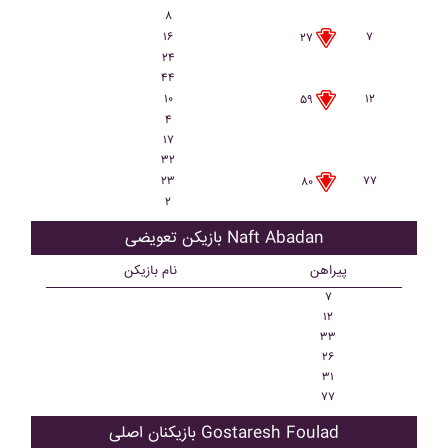
۸
۱۶
۷
۲۷
۲۴
۴۴
۱۰
۱۲
۵۹
۴
۱۷
۳۲
۲۳
۷۷
۸۰
۲
بازیکن تعویضی Naft Abadan
پیراهن
نام بازیکن
۷
۱۲
۳۳
۲۶
۳۱
۷۷
بازیکنان اصلی Gostaresh Foulad