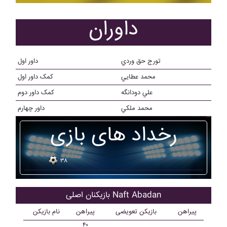
داوران
تورج حق وردي
داور اول
محمد عطايي
کمک داور اول
علي دودانگه
کمک داور دوم
محمد ملکي
داور چهارم
رخداد های بازی
۳۸
بازیکنان اصلی Naft Abadan
پیراهن
بازیکن تعویضی
پیراهن
نام بازیکن
۴۰