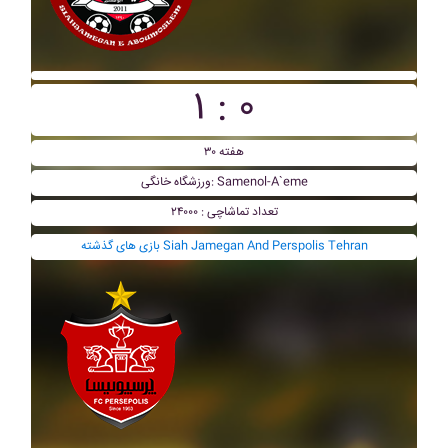
۱ : ۰
هفته ۳۰
ورزشگاه خانگی: Samenol-A`eme
تعداد تماشاچی : ۲۴۰۰۰
بازی های گذشته Siah Jamegan And Perspolis Tehran