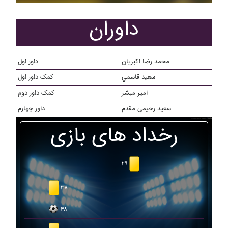
داوران
محمد رضا اکبريان
داور اول
سعيد قاسمي
کمک داور اول
امير مبشر
کمک داور دوم
سعيد رحيمي مقدم
داور چهارم
رخداد های بازی
۲۹
۳۸
۴۸