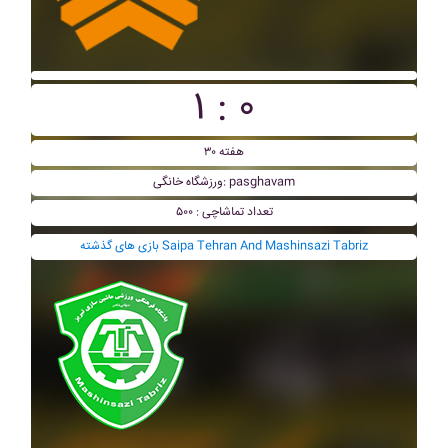
۱ : ۰
هفته ۳۰
ورزشگاه خانگی: pasghavam
تعداد تماشاچی : ۵۰۰
بازی های گذشته Saipa Tehran And Mashinsazi Tabriz