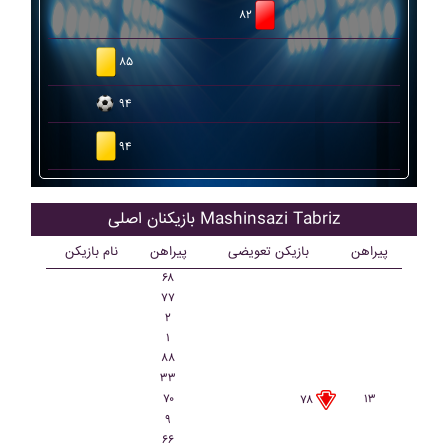
۸۲
۸۵
۹۴
۹۴
بازیکنان اصلی Mashinsazi Tabriz
پیراهن
بازیکن تعویضی
پیراهن
نام بازیکن
۶۸
۷۷
۲
۱
۸۸
۳۳
۷۰
۱۳
۷۸
۹
۶۶