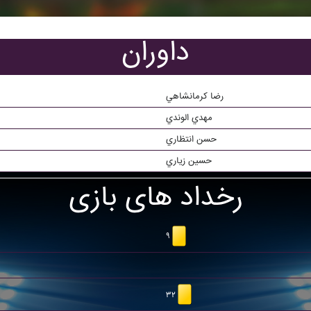
داوران
رضا کرمانشاهي
مهدي الوندي
حسن انتظاري
حسين زياري
رخداد های بازی
۹
۳۲