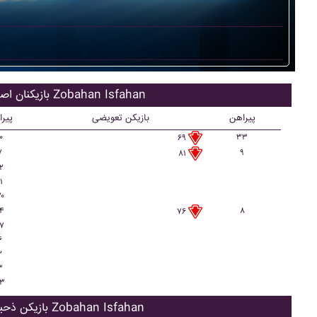
بازیکنان اصلی Zobahan Isfahan
پیراهن
بازیکن تعویضی
پیر
۰
۳۳
۶۹
۷
۹
۸۱
۲
۱
۰
۴
۸
۷۶
۷
۶
۲
۳
۳
بازیکن ذحیره Zobahan Isfahan