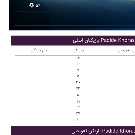
۵۷
کنان اصلی Padide Khorasan
کن تعویضی
پیراهن
نام بازیکن
۱۷
۶۶
۷
۵
۳۷
۲۳
۱۰
۲۱
۲۲
۲۷
۱۱
ن تعویضی Padide Khorasan